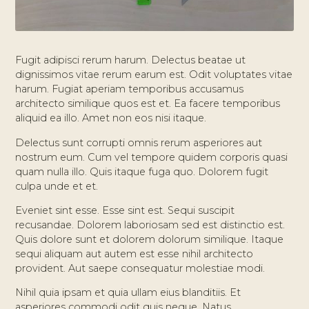
Fugit adipisci rerum harum. Delectus beatae ut
dignissimos vitae rerum earum est. Odit voluptates vitae
harum. Fugiat aperiam temporibus accusamus
architecto similique quos est et. Ea facere temporibus
aliquid ea illo. Amet non eos nisi itaque.
Delectus sunt corrupti omnis rerum asperiores aut
nostrum eum. Cum vel tempore quidem corporis quasi
quam nulla illo. Quis itaque fuga quo. Dolorem fugit
culpa unde et et.
Eveniet sint esse. Esse sint est. Sequi suscipit
recusandae. Dolorem laboriosam sed est distinctio est.
Quis dolore sunt et dolorem dolorum similique. Itaque
sequi aliquam aut autem est esse nihil architecto
provident. Aut saepe consequatur molestiae modi.
Nihil quia ipsam et quia ullam eius blanditiis. Et
asperiores commodi odit quis neque. Natus