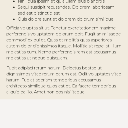
Nihil quia ipsam et quia ullam eius blanditiis
Sequi suscipit recusandae. Dolorem laboriosam
sed est distinctio est
Quis dolore sunt et dolorem dolorum similique
Officia voluptas sit ut. Tenetur exercitationem maxime
perferendis voluptatem dolorum odit. Fugit animi saepe
commodi ex qui et. Quas et mollitia quas asperiores
autem dolor dignissimos itaque. Mollitia sit repellat. Illum
molestias cum. Nemo perferendis rem est accusamus
molestias ut neque quisquam.
Fugit adipisci rerum harum. Delectus beatae ut
dignissimos vitae rerum earum est. Odit voluptates vitae
harum. Fugiat aperiam temporibus accusamus
architecto similique quos est et. Ea facere temporibus
aliquid ea illo. Amet non eos nisi itaque.